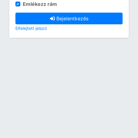
Emlékezz rám
Bejelentkezés
Elfelejtett jelszó